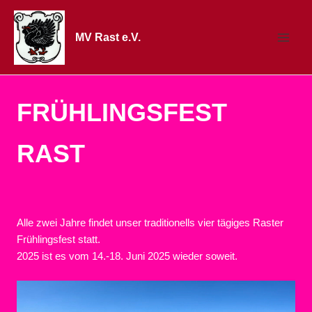
Zum
Inhalt
MV Rast e.V.
springen
Main
Men
FRÜHLINGSFEST
RAST
Alle zwei Jahre findet unser traditionells vier tägiges Raster
Frühlingsfest statt.
2025 ist es vom 14.-18. Juni 2025 wieder soweit.